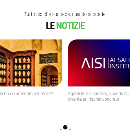
Tutto ciò che succede, quando succede
LE
NOTIZIE
n antenato a Firenze?
Agenti IA e sicurezza, quando l’autonom
diventa un rischio concreto