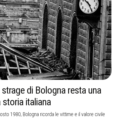
 strage di Bologna resta una
Tin
 storia italiana
Rep
osto 1980, Bologna ricorda le vittime e il valore civile
Dalla 
riform