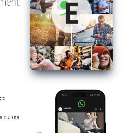
amenti
ndo
la cultura