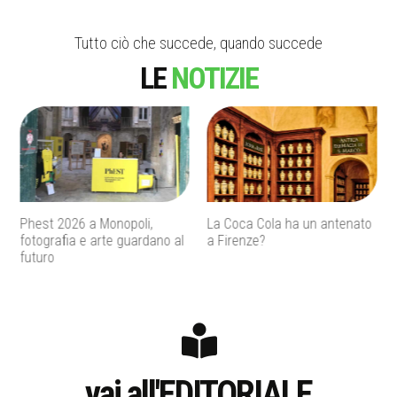
Tutto ciò che succede, quando succede
LE
NOTIZIE
La Coca Cola ha un antenato
Agenti IA e sicurezza, quando
a Firenze?
l’autonomia diventa un
rischio concreto
vai all'EDITORIALE