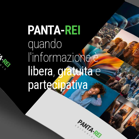
PANTA-
REI
quando
l'informazione è
libera
,
gratuita
e
partecipativa