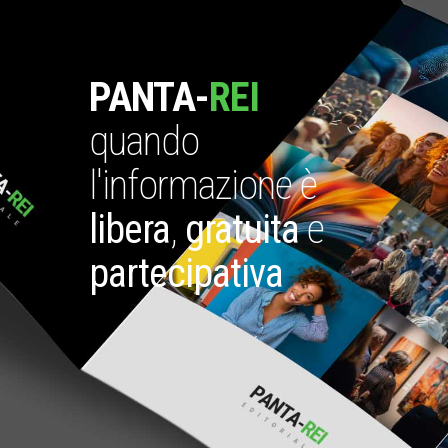
PANTA-
REI
quando
l'informazione è
libera
,
gratuita
e
partecipativa