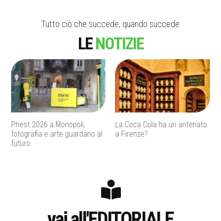
Tutto ciò che succede, quando succede
LE
NOTIZIE
La Coca Cola ha un antenato
Agenti IA e sicurezza, quando
a Firenze?
l’autonomia diventa un
rischio concreto
vai all'EDITORIALE