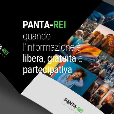
PANTA-
REI
quando
l'informazione è
libera
,
gratuita
e
partecipativa